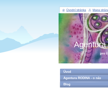
Úvodní stránka
Mapa strán
Agentur
pro 
Úvod
Agentura RODINA - o nás
Blog