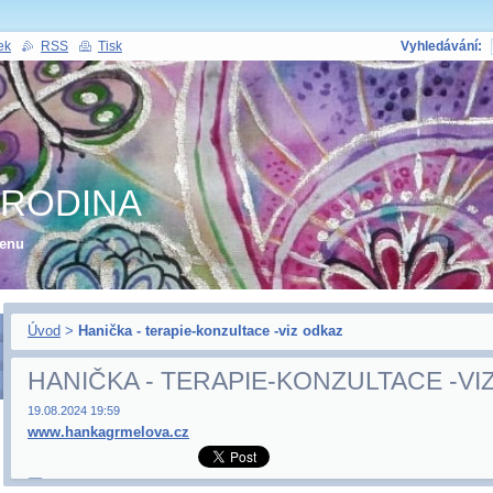
ek
RSS
Tisk
Vyhledávání:
a RODINA
ženu
Úvod
>
Hanička - terapie-konzultace -viz odkaz
HANIČKA - TERAPIE-KONZULTACE -VI
19.08.2024 19:59
www.hankagrmelova.cz
Zpět